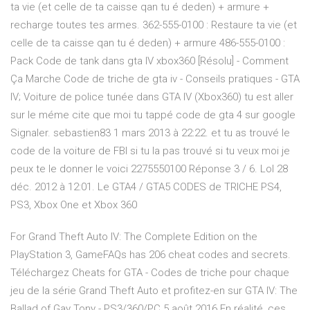
ta vie (et celle de ta caisse qan tu é deden) + armure +
recharge toutes tes armes. 362-555-0100 : Restaure ta vie (et
celle de ta caisse qan tu é deden) + armure 486-555-0100 :
Pack Code de tank dans gta IV xbox360 [Résolu] - Comment
Ça Marche Code de triche de gta iv - Conseils pratiques - GTA
IV; Voiture de police tunée dans GTA IV (Xbox360) tu est aller
sur le méme cite que moi tu tappé code de gta 4 sur google
Signaler. sebastien83 1 mars 2013 à 22:22. et tu as trouvé le
code de la voiture de FBI si tu la pas trouvé si tu veux moi je
peux te le donner le voici 2275550100 Réponse 3 / 6. Lol 28
déc. 2012 à 12:01. Le GTA4 / GTA5 CODES de TRICHE PS4,
PS3, Xbox One et Xbox 360
For Grand Theft Auto IV: The Complete Edition on the
PlayStation 3, GameFAQs has 206 cheat codes and secrets.
Téléchargez Cheats for GTA - Codes de triche pour chaque
jeu de la série Grand Theft Auto et profitez-en sur GTA IV: The
Ballad of Gay Tony - PS3/360/PC 5 août 2016 En réalité, ces