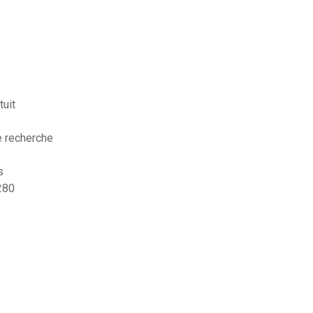
tuit
 recherche
s
280