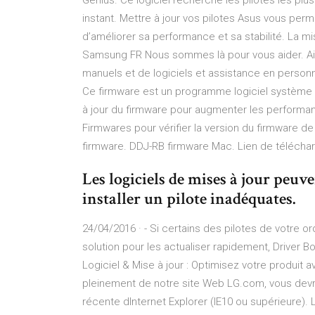
Genius. Ce logiciel recherche les pilotes les plu
instant. Mettre à jour vos pilotes Asus vous perm
d’améliorer sa performance et sa stabilité. La mi
Samsung FR Nous sommes là pour vous aider. Aid
manuels et de logiciels et assistance en personne
Ce firmware est un programme logiciel système 
à jour du firmware pour augmenter les performanc
Firmwares pour vérifier la version du firmware 
firmware. DDJ-RB firmware Mac. Lien de téléchar
Les logiciels de mises à jour peu
installer un pilote inadéquates.
24/04/2016 · - Si certains des pilotes de votre o
solution pour les actualiser rapidement, Driver B
Logiciel & Mise à jour : Optimisez votre produit a
pleinement de notre site Web LG.com, vous devrez
récente dInternet Explorer (IE10 ou supérieure)