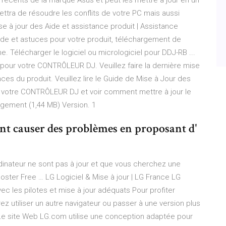
s récents de la marque Asus et peut les mettre à jour en un
ettra de résoudre les conflits de votre PC mais aussi
se à jour des Aide et assistance produit | Assistance
e et astuces pour votre produit, téléchargement de
. Télécharger le logiciel ou micrologiciel pour DDJ-RB ...
pour votre CONTRÔLEUR DJ. Veuillez faire la dernière mise
es du produit. Veuillez lire le Guide de Mise à Jour des
de votre CONTRÔLEUR DJ et voir comment mettre à jour le
gement (1,44 MB) Version. 1
vent causer des problèmes en proposant d'
rdinateur ne sont pas à jour et que vous cherchez une
ooster Free … LG Logiciel & Mise à jour | LG France LG
vec les pilotes et mise à jour adéquats Pour profiter
 utiliser un autre navigateur ou passer à une version plus
. Le site Web LG.com utilise une conception adaptée pour