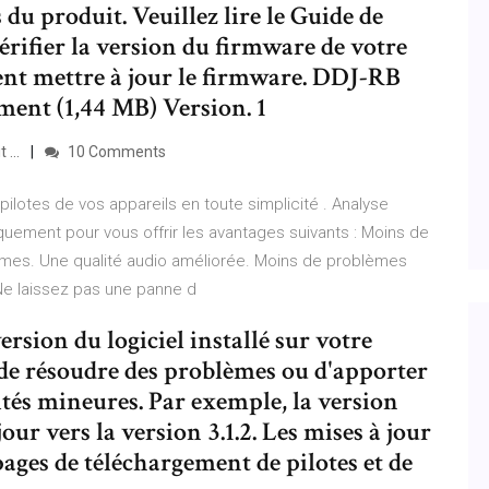
u produit. Veuillez lire le Guide de
rifier la version du firmware de votre
 mettre à jour le firmware. DDJ-RB
ment (1,44 MB) Version. 1
 ...
10 Comments
pilotes de vos appareils en toute simplicité . Analyse
iquement pour vous offrir les avantages suivants : Moins de
ismes. Une qualité audio améliorée. Moins de problèmes
 Ne laissez pas une panne d
version du logiciel installé sur votre
de résoudre des problèmes ou d'apporter
tés mineures. Par exemple, la version
 jour vers la version 3.1.2. Les mises à jour
ages de téléchargement de pilotes et de