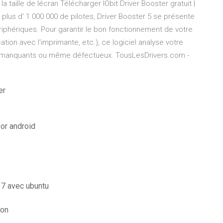
a taille de lécran Télécharger IObit Driver Booster gratuit |
 plus d' 1 000 000 de pilotes, Driver Booster 5 se présente
riphériques. Pour garantir le bon fonctionnement de votre
ion avec l'imprimante, etc.), ce logiciel analyse votre
ur, manquants ou même défectueux. TousLesDrivers.com -
er
for android
 7 avec ubuntu
ion