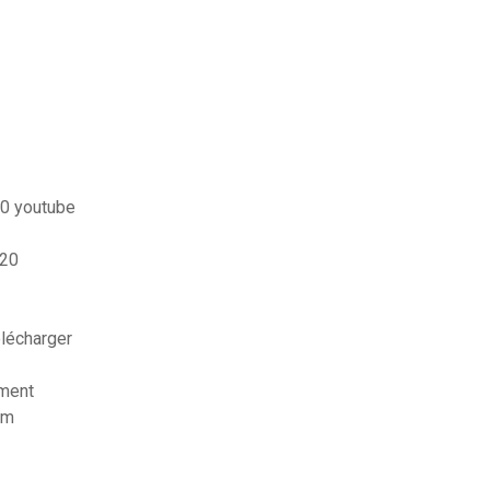
20 youtube
320
lécharger
ement
am