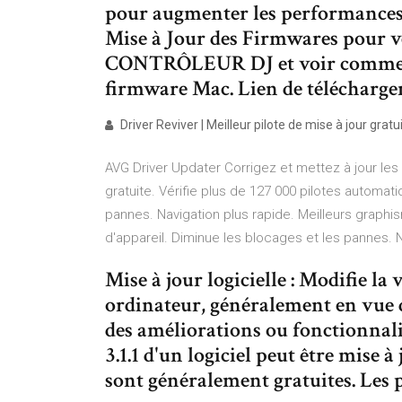
pour augmenter les performances d
Mise à Jour des Firmwares pour vé
CONTRÔLEUR DJ et voir comment
firmware Mac. Lien de télécharge
Driver Reviver | Meilleur pilote de mise à jour gratuit
AVG Driver Updater Corrigez et mettez à jour les 
gratuite. Vérifie plus de 127 000 pilotes automat
pannes. Navigation plus rapide. Meilleurs graph
d'appareil. Diminue les blocages et les pannes.
Mise à jour logicielle : Modifie la 
ordinateur, généralement en vue 
des améliorations ou fonctionnali
3.1.1 d'un logiciel peut être mise à
sont généralement gratuites. Les p