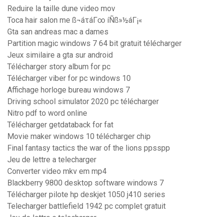
Reduire la taille dune video mov
Toca hair salon me ß¬áτáΓ∞ íÑß»½áΓ¡«
Gta san andreas mac a dames
Partition magic windows 7 64 bit gratuit télécharger
Jeux similaire a gta sur android
Télécharger story album for pc
Télécharger viber for pc windows 10
Affichage horloge bureau windows 7
Driving school simulator 2020 pc télécharger
Nitro pdf to word online
Télécharger getdataback for fat
Movie maker windows 10 télécharger chip
Final fantasy tactics the war of the lions ppsspp
Jeu de lettre a telecharger
Converter video mkv em mp4
Blackberry 9800 desktop software windows 7
Télécharger pilote hp deskjet 1050 j410 series
Telecharger battlefield 1942 pc complet gratuit