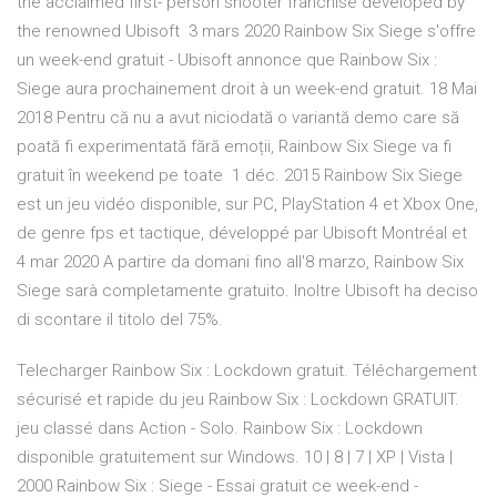
the acclaimed first- person shooter franchise developed by
the renowned Ubisoft 3 mars 2020 Rainbow Six Siege s'offre
un week-end gratuit - Ubisoft annonce que Rainbow Six :
Siege aura prochainement droit à un week-end gratuit. 18 Mai
2018 Pentru că nu a avut niciodată o variantă demo care să
poată fi experimentată fără emoții, Rainbow Six Siege va fi
gratuit în weekend pe toate 1 déc. 2015 Rainbow Six Siege
est un jeu vidéo disponible, sur PC, PlayStation 4 et Xbox One,
de genre fps et tactique, développé par Ubisoft Montréal et
4 mar 2020 A partire da domani fino all'8 marzo, Rainbow Six
Siege sarà completamente gratuito. Inoltre Ubisoft ha deciso
di scontare il titolo del 75%.
Telecharger Rainbow Six : Lockdown gratuit. Téléchargement
sécurisé et rapide du jeu Rainbow Six : Lockdown GRATUIT.
jeu classé dans Action - Solo. Rainbow Six : Lockdown
disponible gratuitement sur Windows. 10 | 8 | 7 | XP | Vista |
2000 Rainbow Six : Siege - Essai gratuit ce week-end -