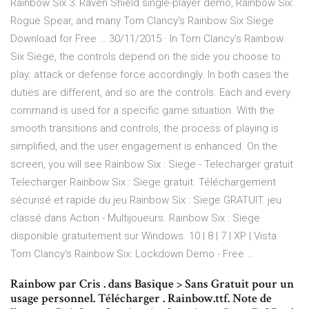
Rainbow Six 3: Raven Shield single-player demo, Rainbow Six:
Rogue Spear, and many Tom Clancy's Rainbow Six Siege
Download for Free … 30/11/2015 · In Tom Clancy's Rainbow
Six Siege, the controls depend on the side you choose to
play: attack or defense force accordingly. In both cases the
duties are different, and so are the controls. Each and every
command is used for a specific game situation. With the
smooth transitions and controls, the process of playing is
simplified, and the user engagement is enhanced. On the
screen, you will see Rainbow Six : Siege - Telecharger gratuit
Telecharger Rainbow Six : Siege gratuit. Téléchargement
sécurisé et rapide du jeu Rainbow Six : Siege GRATUIT. jeu
classé dans Action - Multijoueurs. Rainbow Six : Siege
disponible gratuitement sur Windows. 10 | 8 | 7 | XP | Vista
Tom Clancy's Rainbow Six: Lockdown Demo - Free …
Rainbow par Cris . dans Basique > Sans Gratuit pour un
usage personnel. Télécharger . Rainbow.ttf. Note de