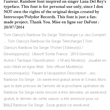
l'auteur. Rainbow font inspired on singer Lana Del Rey's
typeface. This font is for personal use only, since I don
NOT own the rights of the original design created by
Interscope/Polydor Records. This font is just a fan-
made project. Thank You. Mise en ligne sur DaFont :
20/07/2014
Tom Clancy’s Rainbow Six Siege Télécharger Le Jeu Complet
... Tom Clancy's Rainbow Six Siege Télécharger [ Tom
Clancy's Rainbow Six Siege 1Ficher ] Editeur(s) /
Développeur(s) : Ubisoft Sortie France : 2015 Genre(s) :
Action | Tactique Classification : +18 ans Mode(s) : Jouable en
solo | Multi en ligne Web : Site officiel Modèle(s)
économique(s) : Payant à l'acquisition Description : Jeu…
Rainbow Six Siege : Un week-end gratuit arrive le 5 mars Alors
que la date précise de l'arrivée de la prochaine opération de
Rainbow Six Siege reste encore à être dévoilée, un week-end
gratuit, le dernier de cette saison, a été annoncé pour ce
[MàJ] Rainbow Six Siege : Essai gratuit ce week-end ...