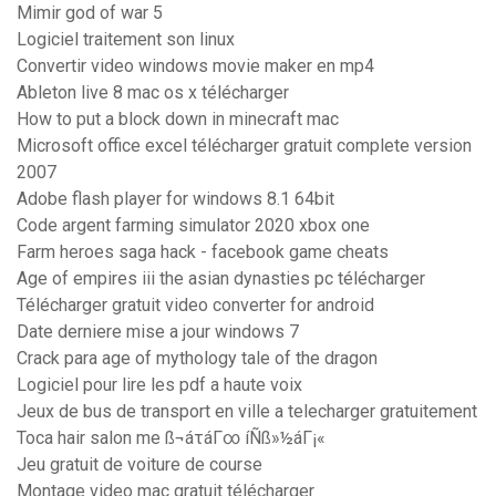
Mimir god of war 5
Logiciel traitement son linux
Convertir video windows movie maker en mp4
Ableton live 8 mac os x télécharger
How to put a block down in minecraft mac
Microsoft office excel télécharger gratuit complete version
2007
Adobe flash player for windows 8.1 64bit
Code argent farming simulator 2020 xbox one
Farm heroes saga hack - facebook game cheats
Age of empires iii the asian dynasties pc télécharger
Télécharger gratuit video converter for android
Date derniere mise a jour windows 7
Crack para age of mythology tale of the dragon
Logiciel pour lire les pdf a haute voix
Jeux de bus de transport en ville a telecharger gratuitement
Toca hair salon me ß¬áτáΓ∞ íÑß»½áΓ¡«
Jeu gratuit de voiture de course
Montage video mac gratuit télécharger